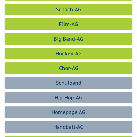
Schach-AG
Film-AG
Big Band-AG
Hockey-AG
Chor-AG
Schulband
Hip-Hop-AG
Homepage AG
Handball-AG