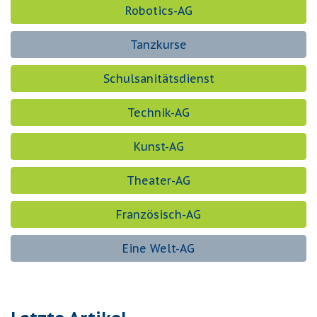
Robotics-AG
Tanzkurse
Schulsanitätsdienst
Technik-AG
Kunst-AG
Theater-AG
Französisch-AG
Eine Welt-AG