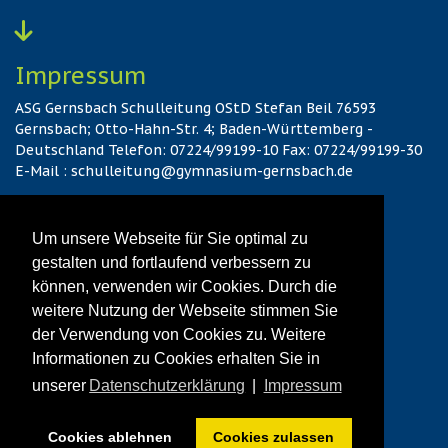
Impressum
ASG Gernsbach Schulleitung OStD Stefan Beil 76593
Gernsbach; Otto-Hahn-Str. 4; Baden-Württemberg -
Deutschland Telefon: 07224/99199-10 Fax: 07224/99199-30
E-Mail : schulleitung@gymnasium-gernsbach.de
Hier gehts zum Kontakt
Um unsere Webseite für Sie optimal zu
gestalten und fortlaufend verbessern zu
können, verwenden wir Cookies. Durch die
Datenschutz
weitere Nutzung der Webseite stimmen Sie
Hier gehts zur vollständigen Datenschutzerklärung
der Verwendung von Cookies zu. Weitere
Informationen zu Cookies erhalten Sie in
unserer
Datenschutzerklärung
|
Impressum
© 2026 ASG Gernsbach
Cookies ablehnen
Cookies zulassen